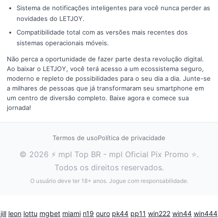
Sistema de notificações inteligentes para você nunca perder as
novidades do LETJOY.
Compatibilidade total com as versões mais recentes dos
sistemas operacionais móveis.
Não perca a oportunidade de fazer parte desta revolução digital.
Ao baixar o LETJOY, você terá acesso a um ecossistema seguro,
moderno e repleto de possibilidades para o seu dia a dia. Junte-se
a milhares de pessoas que já transformaram seu smartphone em
um centro de diversão completo. Baixe agora e comece sua
jornada!
Termos de uso
Política de privacidade
© 2026 ⚡ mpl Top BR - mpl Oficial Pix Promo ⭐.
Todos os direitos reservados.
O usuário deve ter 18+ anos. Jogue com responsabilidade.
jill
leon
lottu
mgbet
miami
n19
ouro
pk44
pp11
win222
win44
win444