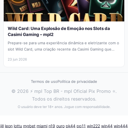
Wild Card: Uma Explosão de Emoção nos Slots da
Casimi Gaming – mpl2
Prepare-se para uma experiência dinâmica e eletrizante com o
slot Wild Card, uma criação recente da Casimi Gaming que
chegou...
23 jun 2026
Termos de uso
Política de privacidade
© 2026 ⚡ mpl Top BR - mpl Oficial Pix Promo ⭐.
Todos os direitos reservados.
O usuário deve ter 18+ anos. Jogue com responsabilidade.
jill
leon
lottu
mgbet
miami
n19
ouro
pk44
pp11
win222
win44
win444