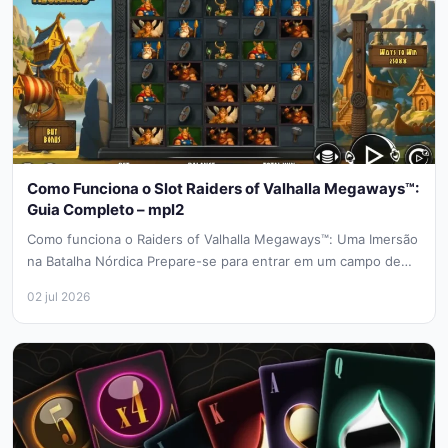
Como Funciona o Slot Raiders of Valhalla Megaways™:
Guia Completo – mpl2
Como funciona o Raiders of Valhalla Megaways™: Uma Imersão
na Batalha Nórdica Prepare-se para entrar em um campo de
batalha...
02 jul 2026