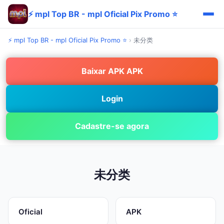
⚡ mpl Top BR - mpl Oficial Pix Promo ⭐
⚡ mpl Top BR - mpl Oficial Pix Promo ⭐
›
未分类
Baixar APK APK
Login
Cadastre-se agora
未分类
Oficial
APK